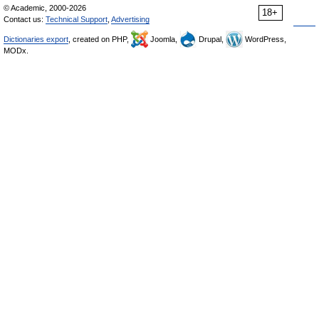
© Academic, 2000-2026
18+
Contact us:
Technical Support
,
Advertising
Dictionaries export
, created on PHP,
Joomla,
Drupal,
WordPress,
MODx.