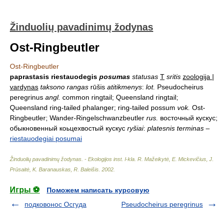
Žinduolių pavadinimų žodynas
Ost-Ringbeutler
Ost-Ringbeutler
paprastasis riestauodegis
posumas
statusas
T
sritis
zoologija |
vardynas
taksono rangas
rūšis
atitikmenys
:
lot.
Pseudocheirus
peregrinus
angl.
common ringtail; Queensland ringtail;
Queensland ring-tailed phalanger; ring-tailed possum
vok.
Ost-
Ringbeutler; Wander-Ringelschwanzbeutler
rus.
восточный кускус;
обыкновенный коьцехвостый кускус
ryšiai
:
platesnis terminas
–
riestauodegiai posumai
Žinduolių pavadinimų žodynas. - Ekologijos inst. l-kla
.
R. Mažeikytė, E. Mickevičius, J.
Prūsaitė, K. Baranauskas, R. Baleišis
.
2002
.
Игры ⚽
Поможем написать курсовую
подковонос Осгуда
Pseudocheirus peregrinus