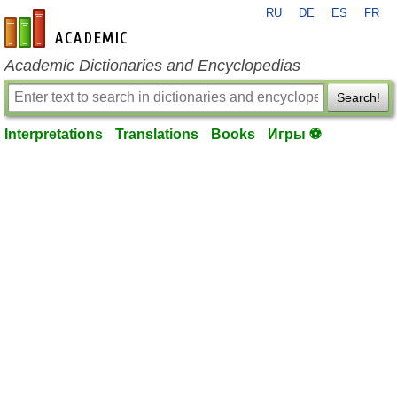
RU
DE
ES
FR
en-academic.com
Academic Dictionaries and Encyclopedias
Search!
Interpretations
Translations
Books
Игры ⚽