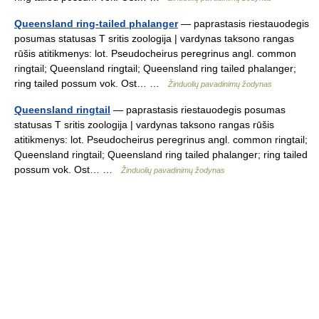
Queensland ring-tailed phalanger
— paprastasis riestauodegis
posumas statusas T sritis zoologija | vardynas taksono rangas
rūšis atitikmenys: lot. Pseudocheirus peregrinus angl. common
ringtail; Queensland ringtail; Queensland ring tailed phalanger;
ring tailed possum vok. Ost… …
Žinduolių pavadinimų žodynas
Queensland ringtail
— paprastasis riestauodegis posumas
statusas T sritis zoologija | vardynas taksono rangas rūšis
atitikmenys: lot. Pseudocheirus peregrinus angl. common ringtail;
Queensland ringtail; Queensland ring tailed phalanger; ring tailed
possum vok. Ost… …
Žinduolių pavadinimų žodynas