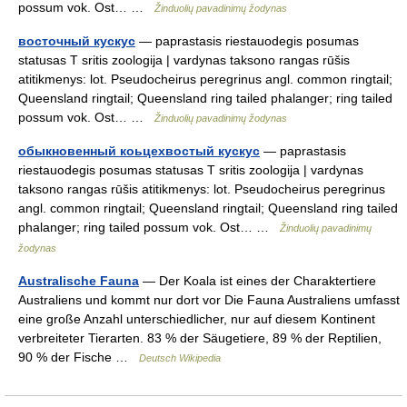
possum vok. Ost… …
Žinduolių pavadinimų žodynas
восточный кускус
— paprastasis riestauodegis posumas
statusas T sritis zoologija | vardynas taksono rangas rūšis
atitikmenys: lot. Pseudocheirus peregrinus angl. common ringtail;
Queensland ringtail; Queensland ring tailed phalanger; ring tailed
possum vok. Ost… …
Žinduolių pavadinimų žodynas
обыкновенный коьцехвостый кускус
— paprastasis
riestauodegis posumas statusas T sritis zoologija | vardynas
taksono rangas rūšis atitikmenys: lot. Pseudocheirus peregrinus
angl. common ringtail; Queensland ringtail; Queensland ring tailed
phalanger; ring tailed possum vok. Ost… …
Žinduolių pavadinimų
žodynas
Australische Fauna
— Der Koala ist eines der Charaktertiere
Australiens und kommt nur dort vor Die Fauna Australiens umfasst
eine große Anzahl unterschiedlicher, nur auf diesem Kontinent
verbreiteter Tierarten. 83 % der Säugetiere, 89 % der Reptilien,
90 % der Fische …
Deutsch Wikipedia