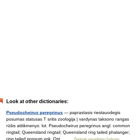
Look at other dictionaries:
Pseudocheirus peregrinus
— paprastasis riestauodegis
posumas statusas T sritis zoologija | vardynas taksono rangas
rūšis atitikmenys: lot. Pseudocheirus peregrinus angl. common
ringtail; Queensland ringtail; Queensland ring tailed phalanger;
ring tailed possum vok. Ost… …
Žinduolių pavadinimų žodynas