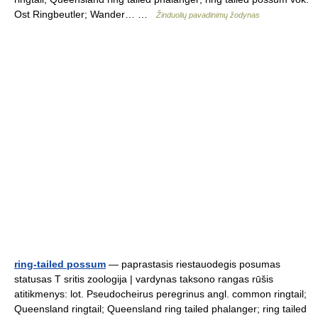
Ost Ringbeutler; Wander… …
Žinduolių pavadinimų žodynas
ring-tailed possum
— paprastasis riestauodegis posumas
statusas T sritis zoologija | vardynas taksono rangas rūšis
atitikmenys: lot. Pseudocheirus peregrinus angl. common ringtail;
Queensland ringtail; Queensland ring tailed phalanger; ring tailed